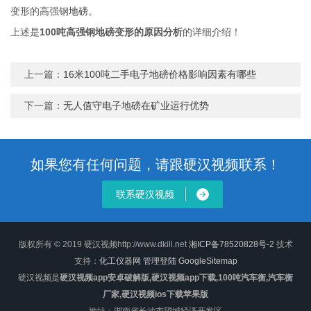
变形的高强钢
地磅
。
上述是
100吨高强钢地磅变形的原因分析
的详细介绍！
上一篇：
16米100吨二手电子地磅价格影响因素有哪些
下一篇：
无人值守电子地磅在矿业运行优势
如果您有任何问题，请跟硬汉视频联系！
联系硬汉视频
版权所有 © 2019 硬汉视频http://www.dkill.net
湘ICP备78520828号-2
技术
支持：
化工仪器网
管理登陆
GoogleSitemap
硬汉视频是
硬汉视频app安卓破解版,硬汉视频app下载,100吨汽车衡,汽车衡
厂家,硬汉视频ios下载苹果版