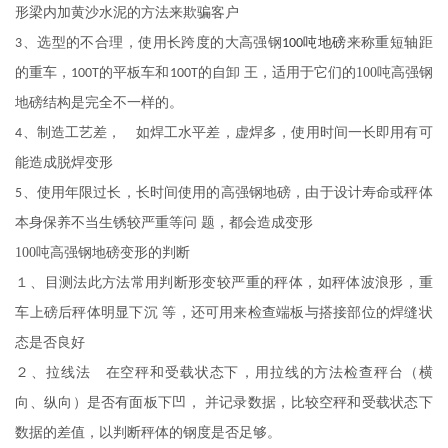
形梁内加黄沙水泥的方法来欺骗客户
、选型的不合理，使用长跨度的大高强钢
来称重短轴距
3
100吨地磅
的重车，
的平板车和
的自卸 王，适用于它们的100吨高强钢
100T
100T
地磅结构是完全不一样的。
、制造工艺差， 如焊工水平差，虚焊多，使用时间一长即用有可
4
能造成脱焊变形
、使用年限过长，长时间使用的高强钢地磅，由于设计寿命或秤体
5
本身保养不当生锈较严重等问 题，都会造成变形
100吨高强钢地磅变形的判断
１、目测法此方法常用判断形变较严重的秤体，如秤体波浪形，重
车上磅后秤体明显下沉
等，还可用来检查端板与搭接部位的焊缝状
态是否良好
２、拉线法 在空秤和受载状态下，用拉线的方法检查秤台（横
向、纵向）是否有面板下凹，
并记录数据，比较空秤和受载状态下
数据的差值，以判断秤体的钢度是否足够。