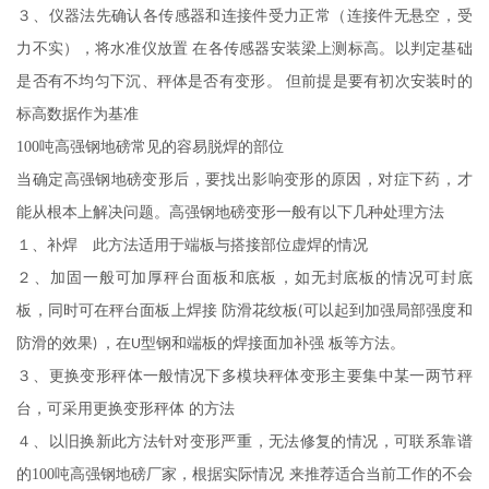
３、仪器法先确认各传感器和连接件受力正常（连接件无悬空，受
力不实），将水准仪放置
在各传感器安装梁上测标高。以判定基础
是否有不均匀下沉、秤体是否有变形。 但前提是要有初次安装时的
标高数据作为基准
100吨高强钢地磅常见的容易脱焊的部位
当确定高强钢地磅变形后，要找出影响变形的原因，对症下药，才
能从根本上解决问题。高强钢地磅变形一般有以下几种处理方法
１、补焊 此方法适用于端板与搭接部位虚焊的情况
２、加固一般可加厚秤台面板和底板，如无封底板的情况可封底
板，同时可在秤台面板上焊接
防滑花纹板
可以起到加强局部强度和
(
防滑的效果
，在
型钢和端板的焊接面加补强 板等方法。
)
U
３、更换变形秤体一般情况下多模块秤体变形主要集中某一两节秤
台，可采用更换变形秤体
的方法
４、以旧换新此方法针对变形严重，无法修复的情况，可联系靠谱
的100吨高强钢地磅厂家，根据实际情况
来推荐适合当前工作的不会