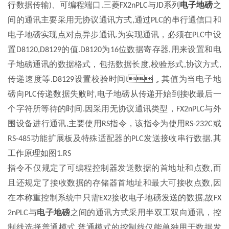
行数据传输
、可编程端口
三菱
与
系列
之
)
.
FX2nPLC
JD
电子地磅
间的通讯主要采用无协议通讯方式
通过
的串行通信口和
,
PLC
电子地磅实现点对点异步通讯
为实现通讯，必须在
中设
.
PLC
置
的值
为
位数据寄存器
用来设置和电
D8120,D8129
.D8120
16
,
子地磅通讯的数据格式，包括数据长度
校验形式
协议方式
,
,
,
传递速度等
设置校验时间
，其值为当电子地
.D8129
t
磅向
传递数据失败时
电子地磅从传递开始到接收最后一
PLC
,
个字符所等待的时间
因采用无协议通讯类型，
与外
.
FX2nPLC
围设备进行通讯
主要使用
指令，该指令为使用
或
,
RS
RS-232C
功能扩展板及特殊适配器的
发送接收串行数据
其
RS-485
PLC
,
工作原理如图
1.RS
指令不仅规定了可编程控制器发送数据的首地址和点数
而
,
且还规定了接收数据的存储器首地址和最大可接收点数
因
,
在本称重控制系统中只需
接收电子地磅发送的数据
故
EX2
,
FX
与
电子地磅
之间的通讯方式采用半双工双向通讯，控
2nPLC
制线选择普通模式
普通模式的控制线仅能单独用于数据发
.