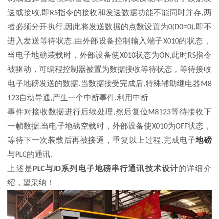
送或接收
即
指令的接收和发送数据功能不能同时并存
两
,
RS
,
者必须分开执行
因此将发送数据的点数设置为
即不
,
0(D0=0),
进入发送等待状态
由外部设备控制输入端子
的状态，
.
X010
当电子地磅装载时，外部设备使
状态为
此时
指令
X010
ON,
RS
被驱动，可编程控制器被置为数据接收等待状态，等待接收
电子地磅发送的数据
当数据接受完成后
特殊辅助继电器
.
,
M8
自动导通
产生一个中断事件
利用中断
123
,
.
事件对接收数据进行后续处理
然后复位
等待接收下
,
M8123
一帧数据
当电子地磅空载时，外部设备使
为
状态，
.
X010
OFF
等待下一次装载后再被接通，重复以上过程
完成电子
,
地磅
与
的通讯
PLC
.
上述是
与
系列电子地磅串行通讯技术设计
的详细介
PLC
JD
绍，望采纳！