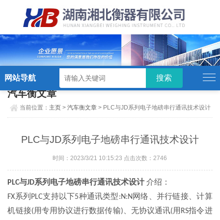
硬汉视频,硬汉视频app下载,硬汉视频ios
下载苹果版,硬汉视频app安卓破解版
网站导航
汽车衡文章
当前位置：
主页
>
汽车衡文章
> PLC与JD系列电子地磅串行通讯技术设计
PLC与JD系列电子地磅串行通讯技术设计
时间：2023/3/21 10:15:23 点击次数：2746
与
系列电子地磅串行通讯技术设计
介绍：
PLC
JD
系列
支持以下
种通讯类型
网络、并行链接、计算
FX
PLC
5
:N:N
机链接
用专用协议进行数据传输
、无协议通讯
用
指令进
(
)
(
RS