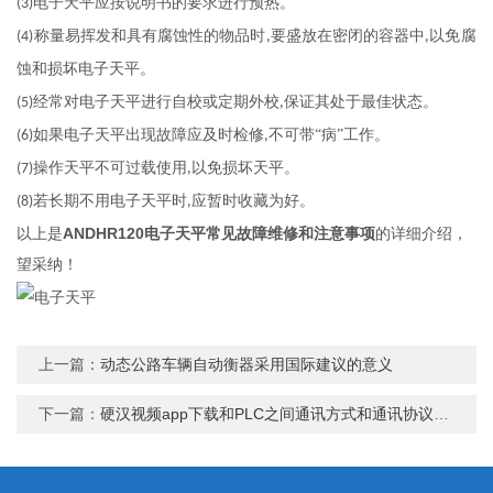
电子天平应按说明书的要求进行预热。
(3)
称量易挥发和具有腐蚀性的物品时
要盛放在密闭的容器中
以免腐
(4)
,
,
蚀和损坏电子天平。
经常对电子天平进行自校或定期外校
保证其处于最佳状态。
(5)
,
如果电子天平出现故障应及时检修
不可带“病”工作。
(6)
,
操作天平不可过载使用
以免损坏天平。
(7)
,
若长期不用电子天平时
应暂时收藏为好。
(8)
,
以上是
ANDHR120电子天平常见故障维修和注意事项
的详细介绍，
望采纳！
上一篇：
动态公路车辆自动衡器采用国际建议的意义
下一篇：
硬汉视频app下载和PLC之间通讯方式和通讯协议分析