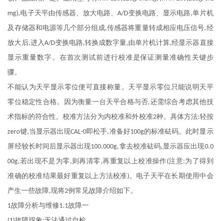
电子天平由传感器、放大电路、
变换电路、显示电路
单片机
mg),
A/D
,
及存储器和电源等几个部分组成
传感器将重量转成相应电压信号
经
,
,
放大后
进入
变换电路
转换成数字量
由单片机计算
经显示器直接
,
A/D
,
,
,
显示重量数字。在首次测试前进行校准是保证测量准确性关键步
骤。
不能认为天平显示零位便可直接称量。天平显示零位只能说明天平
零位稳定性合格。因为衡量一台天平合格与否
还需综合考虑其他技
,
术指标的符合性。校准方法分为内校准和外校准
种。具体方法
轻按
2
:
键
当显示器出现
即松手
准备好
的标准砝码。此时显示
zero
,
CAL-0
,
100g
屏经较长时间后显示器出现
拿去校准砝码
显示器应出现
100.000g,
,
0.0
若出现不是为零
则再清零
再重复以上校准操作
注意
为了得到
00g,
,
,
(
:
准确的校准结果最好重复以上方法校准
。电子天平在长期使用中会
)
产生一些故障
现将
例常见故障介绍如下。
,
2
故障分析与维修
故障一
1
1.1
故障现象
无法通过自检。
(1)
: