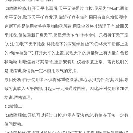
故障检修
打开天平电源后
天平无法通过自检
显示为“
”
调整
(2)
:
,
,
P-fail
,
水平无效
取下天平托盘发现
靠近托盘主轴的周围有白色粉状颗粒
,
,
,
判断可能是使用者将称重物撒落所致
用吸尘器将其清理干净
放回天
,
,
平托盘
复位重新开启天平
仍显示为“
”。只得拆下天平室
,
,
P-fail
方法
①取下天平托盘
将托盘下的两颗螺栓旋下
②将天平后部上边
(
:
,
;
的
颗螺栓旋下
打开天平的上盖
发现天平的测量臂上有大量白色粉
2
),
,
状颗粒
用吸尘器将其清除
重新安装后
仪器恢复正常。需要说明的
,
,
,
是
遇有此类情况一定不能用吹气的方法。
,
原因分析
由于使用者不慎将称重物撒落
担心承担责任
将其吹掉
导
:
,
,
,
致将其吹入天平内部
引起天平无法通过自检。因此
应对使用者加强
,
,
培训
严格管理。
,
故障二
1.2
故障现象
开机可以通过自检
但零点无法稳定
数值在正负一定数
(1)
:
,
,
值间摆动。