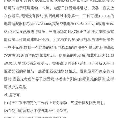
故障检修
开机可以通过自检
说明仪器基本正常
清
后数值摆动
说
(2)
:
,
,
0
,
明可能由于环境震动、气流、电源干扰因素等引起。仪器一直安放
在仪器室
周围没有振动源
因此可以排除第一、二种可能
的
,
,
,HR-120
电源适配器标称为
实测空载电压
±
加载电压
12V/700mA,
17.78
0.10V,
15.
±
显然未进行稳压。当电源稳定时
仪器正常
由于近期实验室
55
0.10V,
,
,
周边施工可能造成电压不稳。为了稳妥起见
硬汉视频自购变压器等
,
一些小元件
自制一个简单的稳压电源
的作用是将输出电压提高
,
,D5
0.
左右
接近原适配器加载电压。使用新的电源后
加载电压为
7V
,
,
15.55
±
天平显示稳定在零点。需要说明的是
系列电子分析天平电
0.01,
HR
源适配器的级性与一般适配器极性刚好相反。遇到显示不稳定的问
题时
应首先考虑外界干扰因素
本着由外到内
由易到难的原则
这样
,
,
,
,
可以少走弯路。
注意事项
2
将天平置于稳定的工作台上避免振动、气流干扰及阳光照射。
(1)
在使用前调整水平仪气泡至中间位置。
(2)