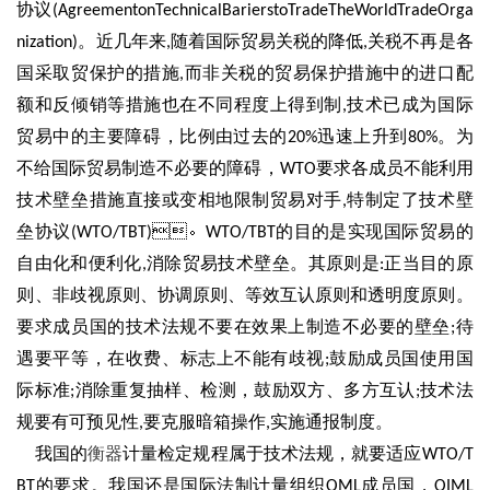
协议
(AgreementonTechnicalBarierstoTradeTheWorldTradeOrga
。近几年来
随着国际贸易关税的降低
关税不再是各
nization)
,
,
国采取贸保护的措施
而非关税的贸易保护措施中的进口配
,
额和反倾销等措施也在不同程度上得到制
技术已成为国际
,
贸易中的主要障碍，比例由过去的
迅速上升到
。为
20%
80%
不给国际贸易制造不必要的障碍，
要求各成员不能利用
WTO
技术壁垒措施直接或变相地限制贸易对手
特制定了技术壁
,
垒协议
。
的目的是实现国际贸易的
(WTO/TBT)
WTO/TBT
自由化和便利化
消除贸易技术壁垒。其原则是
正当目的原
,
:
则、非歧视原则、协调原则、等效互认原则和透明度原则。
要求成员国的技术法规不要在效果上制造不必要的壁垒
待
;
遇要平等，在收费、标志上不能有歧视
鼓励成员国使用国
;
际标准
消除重复抽样、检测，鼓励双方、多方互认
技术法
;
;
规要有可预见性
要克服暗箱操作
实施通报制度。
,
,
我国的
衡器
计量检定规程属于技术法规，就要适应
WTO/T
的要求。我国还是国际法制计量组织
成员国，
BT
OML
OIML