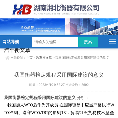
硬汉视频,硬汉视频app下载,硬汉视频ios
下载苹果版,硬汉视频app安卓破解版
网站导航
汽车衡文章
当前位置：
主页
>
汽车衡文章
> 我国衡器检定规程采用国际建议的意义
我国衡器检定规程采用国际建议的意义
时间：2023/4/10 9:52:27 点击次数：2692
我国衡器检定规程采用国际建议的意义
分析：
我国加人
后作为其成员
在国际贸易中应当严格执行
WTO
,
W
准则、遵守
的原则
世贸易组织贸易技术壁垒
TO
WTO/TBT
TB