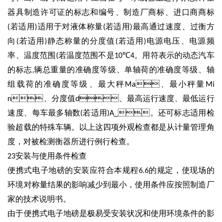
器具制造许可证的标志和编号、制造厂商标、进口商商标
若适用
适用于对液体称量
若适用
最高通过速度、过衡方
(
)
(
)
向
若适用
静态称量的分度值
若适用
电源电压、电源频
(
)
(
)
率、温度范围
若温度范围不是
℃
。用符表示的动态汽车
(
10
4
的标志
辆总重量的准确度等级、单轴荷的准确度等级、轴
,
组载荷的准确度等级、最大秤
、最小秤量
Ma
Mi
、分度值
、最高运行速度、最低运行
n
d
速度、每车最多轴数
若适用
。还可标志适用检
(
)A_
验超载的特殊车辆。以上这四项外观检查都是从计量管理角
度，对被检测衡器所进行例行检查。
安装与使用条件检查
23
便携式电子地磅的安装应符合本规程
的规定，使现场的
6.6
环境对称量结果的影响减少到最小，使用条件应按照制造厂
家的技术说明书。
由于便携式电子地磅是极易受安装状况和使用环境条件的影