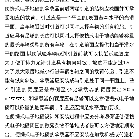
便携式电子地磅的承载器前后两端引道的结构应稳固并可承
受相应的载荷。引道应是一个平直的
表面基本水平的光滑
,
平面。当车辆通过时引道可以同时支撑车辆的所有轮胎。引
道应具有足够的长度可以同时支撑便携式电子地磅能够称量
的最长车辆类型的所有车轮。在引道前面应提供相当平滑水
平的路面
以便试验车辆驶到引道前就可以接近试验速度。
,
为了便于排力允许引道具有横向斜坡，坡度不能超过
。
1%
为了最大限度地减少行进车辆各轴之间的载荷传递，引道不
能有纵向斜坡。承载器应安装成与引道处于同一平面上。整
个引道的宽度应是每侧至少比承载器的宽度宽出
300m
。和承载器的宽度应有足够可以支撑便携式电子地
m
磅可以称量的最宽车辆，引道还应满足水平度的要求。
在便携式电子地磅设计和安装过程中应充分考虑保证使便携
式电子地磅周围的散落杂物不能堆或者是可以方便地定期取
出。便携式电子地磅的承载器不应安装在加载机械或传送机