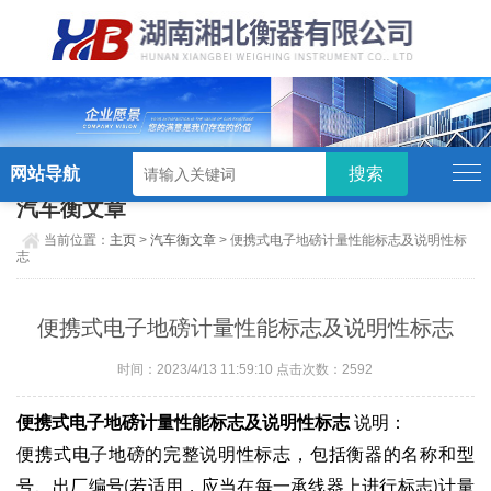
硬汉视频,硬汉视频app下载,硬汉视频ios
下载苹果版,硬汉视频app安卓破解版
网站导航
汽车衡文章
当前位置：
主页
>
汽车衡文章
> 便携式电子地磅计量性能标志及说明性标
志
便携式电子地磅计量性能标志及说明性标志
时间：2023/4/13 11:59:10 点击次数：2592
便携式电子地磅
计量性能标志及说明性标志
说明：
便携式
的完整说明性标志，包括衡器的名称和型
电子地磅
号、出厂编号
若适用，应当在每一承线器上进行标志
计量
(
)