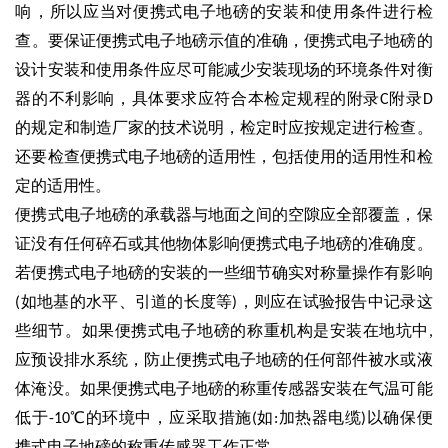
响，所以应当对便携式电子地磅的安装和使用条件进行检
查。要保证便携式电子地磅示值的准确，便携式电子地磅的
设计安装和使用条件应尽可能减少安装现场的环境条件对衡
器的不利影响，具体要求应符合本检定规程的附录
附录
C
D
的规定和制造厂家的技术说明，检定时应按规定进行检查。
还要检查便携式电子地磅的适用性，包括使用的适用性和检
定的适用性。
便携式电子地磅的承载器与地面之间的空隙应全部覆盖，保
证没有任何碎石或其他物体影响便携式电子地磅的准确度。
若便携式电子地磅的安装的一些细节确实对称量操作有影响
如地基的水平、引道的长度等
，则应在试验报告中记录这
(
)
些细节。如果便携式电子地磅的称重机构是安装在地坑中
,
应预设排水系统，防止便携式电子地磅的任何部件被水或液
体淹没。如果便携式电子地磅的称重传感器安装在气温可能
低于
℃的环境中，应采取措施
如
加热器电缆
以确保便
-10
(
:
)
携式电子地磅的称重传感器工作正常。