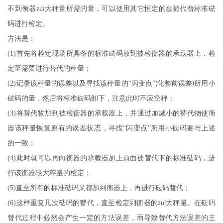
不到衡器
zui
大秤量所需的量，可以使用其它恒定的载荷代替标准砝
码进行检定。
方法是：
(1)
首先将检定现场所具备的标准砝码放到被检衡器的承载器上，检
定至需要进行替代的秤量；
(2)
记录该秤量的误差以及寻找该秤量的“闪变点”
化整前误差
所用小
(
)
砝码的量，然后将标准砝码卸下，注意此时不应空秤；
(3)
将替代物加到被检衡器的承载器上，并通过加减小的替代物使衡
器该秤量恢复原有的误差状态，寻找“闪变点”所用小砝码要与上述
的一致；
(4)
此时就可以再向衡器的承载器加上前面被替代下的标准砝码，进
行该衡器较大秤量的检定；
(5)
直至所有的标准砝码又都加到衡器上，再进行砝码替代；
(6)
这样重复几次砝码的替代，直至检定到衡器的
大秤量。在砝码
zui
替代过程中必然会产生一定的方法误差，而导致替代方法误差的主