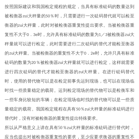
按照国际建议和我国检定规程的规定，当具有标准砝码的数量达到
被检衡器
zui
大秤量的
％时，只需要进行一次砝码替代就可以检至
50
衡器的
大秤量，此时对被检衡器重复性提出要求。当被检衡器重
zui
复性不大于
．
时，允许具有标准砝码的数量为
／
被检衡器
大
0
3e
1
3
zui
秤量就可以进行检定，此时需要进行二次砝码的替代才能检至衡器
的
大秤量。当被检衡器的重复性不大于
．
时，允许只具有标准
zui
0
2e
砝码的数量为
％被检衡器
大秤量就可以进行检定，这样就需要
20
zui
进行四次砝码的替代才能检至衡器的
大秤量。在进行砝码替代
zui
时，使用的替代物可以是在检定前事先运到现场，也可以在现场临
时找一些质量稳定的载荷。运到检定现场的替代物可以是检衡车和
一些车身比较短的车辆；在检定现场临时找的替代物可以是一些质
量稳定的载荷。我国检定规程在具有
％
大秤量的标准砝码进行
50
zui
替代时，没有对被检衡器的重复性提出特殊要求。
所以从严格意义上讲在具有
50
％
大秤量的标准砝码进行替代时，
zui
应当也提出对被检衡器重复性的要求，至少应要求衡器的重复性不