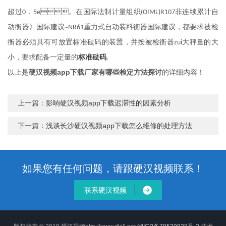
超过
．
。在国际法制计量组织
非连续累计自
0
5e
(OIML)R107
动衡器》国际建议
重力式自动装料衡器国际建议，都要求被检
~NR61
衡器必须具有可放置标准砝码的装置，并按被检衡器
大秤量的大
zui
标准砝码
小，要求配备一定量的
.
以上是
硬汉视频app下载厂家有哪些检定方法探讨
的详细内容！
上一篇：
影响硬汉视频app下载迟滞性的因素分析
下一篇：
浅谈长沙硬汉视频app下载怎么维修的处理方法
如果您有任何问题，请跟硬汉视频联系！
联系硬汉视频