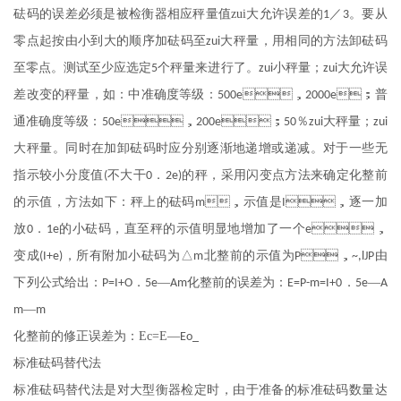
砝码的误差必须是被检衡器相应秤量值
zui
大允许误差的
／
。要从
1
3
零点起按由小到大的顺序加砝码至
大秤量，用相同的方法卸砝码
zui
至零点。测试至少应选定
个秤量来进行了。
小秤量；
大允许误
5
zui
zui
差改变的秤量，如：中准确度等级：
，
；普
500e
2000e
通准确度等级：
，
；
％
大秤量；
50e
200e
50
zui
zui
大秤量。同时在加卸砝码时应分别逐渐地递增或递减。对于一些无
指示较小分度值
不大干
．
的秤，采用闪变点方法来确定化整前
(
0
2e)
的示值，方法如下：秤上的砝码
，示值是
，逐一加
m
I
放
．
的小砝码，直至秤的示值明显地增加了一个
，
0
1e
e
变成
，所有附加小砝码为△
北整前的示值为
，
由
(I+e)
m
P
~,lJP
下列公式给出：
．
—
化整前的误差为：
．
—
P=I+O
5e
Am
E=P-m=I+0
5e
A
—
m
m
化整前的修正误差为：
Ec=E
—
Eo_
标准砝码替代法
标准砝码替代法是对大型衡器检定时，由于准备的标准砝码数量达