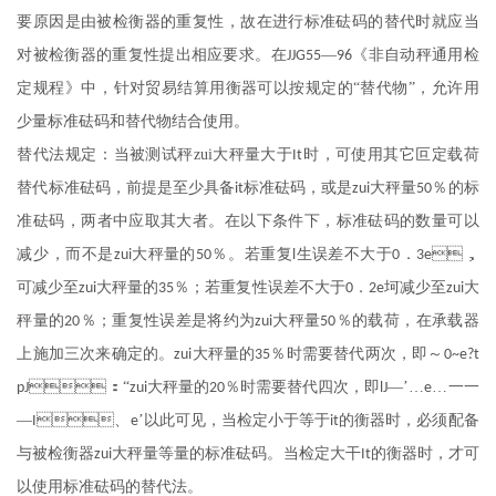
要原因是由被检衡器的重复性，故在进行标准砝码的替代时就应当
对被检衡器的重复性提出相应要求。在
—
《非自动秤通用检
JJG55
96
定规程》中，针对贸易结算用衡器可以按规定的“替代物”，允许用
少量标准砝码和替代物结合使用。
替代法规定：当被测试秤
zui
大秤量大于
时，可使用其它叵定载荷
It
替代标准砝码，前提是至少具备
标准砝码，或是
大秤量
％的标
it
zui
50
准砝码，两者中应取其大者。在以下条件下，标准砝码的数量可以
减少，而不是
大秤量的
％。若重复
生误差不大于
．
，
zui
50
l
0
3e
可减少至
大秤量的
％；若重复性误差不大于
．
坷减少至
大
zui
35
0
2e
zui
秤量的
％；重复性误差是将约为
大秤量
％的载荷，在承载器
20
zui
50
上施加三次来确定的。
大秤量的
％时需要替代两次，即～
zui
35
0~e?t
：“
大秤量的
％时需要替代四次，即
—’…
…一一
pJ
zui
20
lJ
e
—
、
’以此可见，当检定小于等于
的衡器时，必须配备
I
e
it
与被检衡器
大秤量等量的标准砝码。当检定大干
的衡器时，才可
zui
It
以使用标准砝码的替代法。