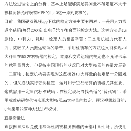
方法经过理论上的分析，基本上是能够满足其测量不确定度不大于
被检衡器允许误差
MPE
的
／
这一原则要求的。
1
3
目前，我国硬汉视频app下载的检定方法主要有两种：一是用人力搬
运小砝码
(
每只
进出电子
汽车衡
台面的检定方法。这种方法是
20kg)
zui
原始、
耗力、耗时，检定人员相当辛苦；二是用机械力代替人
zui
力，减轻了人员搬运砝码的辛苦。采用检衡车的方法也只能实现
zui
大秤量在
左右衡器的检定。道路和交通运输的规定也不允许卡车
50t
的载重量再大。但是按中国现行的状况已对大型衡器的秤量发展到
一二百吨，检定机构要实现对这些衡器
大秤量的检定是十分困难
zui
的，但又必须实行强制检定，这对用于贸易结算的衡器尤其重要。
这就需用一定量的标准砝码，在检定现场寻找合适的“替代物”，采
用标准砝码替代法实现大型衡器
大秤量的检定。硬汉视频就目前
zui
z
常采用的两种方法进行探讨。
ui
直接衡量法
直接衡量法即是使用砝码检测被检测衡器的全部计量性能，所使用