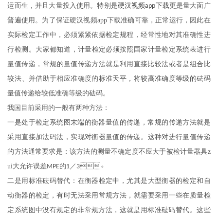
运而生，并且大量投入使用。特别是
更是量大面广
硬汉视频app下载
普遍使用。为了保证硬汉视频app下载准确可靠，正常运行，因此在
实际检定工作中，必须紧紧依据检定规程，经常性地对其准确性进
行检测。大家都知道，计量检定必须按照国家计量检定系统表进行
量值传递，常规的量值传递方法就是利用直接比较法或者是组合比
较法、并借助于相应准确度的标准天平，将较高准确度等级的砝码
量值传递给较低准确等级的砝码。
我国目前采用的一般有两种方法：
一是处于检定系统图末端的衡器量值的传递，常规的传递方法就是
采用直接加法码法，实现对衡器量值的传递。这种对进行量值传递
的方法通常要求是：该方法的测量不确定度不应大于被检计量器具
z
ui
大允许误差
的
／
。
MPE
1
3
二是用标准砝码替代：在衡器检定中，尤其是大型衡器的检定和自
动衡器的检定，有时无法采用常规方法，就需要采用一些在质量检
定系统图中没有规定的非常规方法，这就是用标准砝码替代。这些