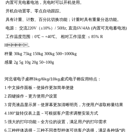
内置可充电蓄电池，充电时可以开机使用。
开机自动置零。零点自动跟踪。
具有计重、计数、百分比切换功能；计重时具有重量分选功能。
电源： 交流220V（±10%）/ 50Hz; 直流6V/4Ah (内置可充电蓄电池)
工作温度范围：0℃ ~ +40℃。 相对工作湿度: ≤ 85% R
H。
秤量
30kg
75kg
150kg
300kg
500~1000kg
感量
2g
5g
10g
20g
50~100g
河北省电子桌秤3kg/6kg/10kg桌式电子称
应用特点：
1.中文操作面板－使操作更加简单便捷
2.四键操作－更方便用户设置
3.背亮液晶显示屏－使屏幕更加清晰明亮，方便用户读取称量结果
4.180°旋转仪表上盖－可根据客户需求调整安装方式
5.强大的打印功能－全方位的设置，满足用户的打印需求
6.三种秤体选择－三种不同类型秤体可供客户选择，满足各种场*的