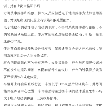
训，持有上岗合格证书后
方可从事操作和维修。操作人员应熟悉电子地磅操作方法和使用要
领，对现场出现的问题应有较熟练的处置能力。
电子地磅不的破坏电子地磅的印封，不得对系统部件进行更换，不
的轻易改动系统设置。使用前应检查连接线是否松动，折断，接地
线是否牢固
.。
使用前仪表开机预热
10分钟左右，仪表通电后会进入开机自检，证
明系统正常后进入到操作状态。
秤台四周间隙内不的卡有石子，媒块等异物，秤台与四周限位螺栓
不的发生碰撞和摩擦，各配套部件性能良好，秤台的过载保护装置
要经常调节在规定位置。
车辆开上秤台应直线行驶，车速低于
5km/h,然后轻轻刹车，并尽可
能停在秤台中心位置，车停稳后称量过衡车辆的整体重量之和不得
大于电子
地磅的称量，以免损坏部件。
称量后车辆驶入秤台，检验空秤，确认称重显示仪表回零后，才能