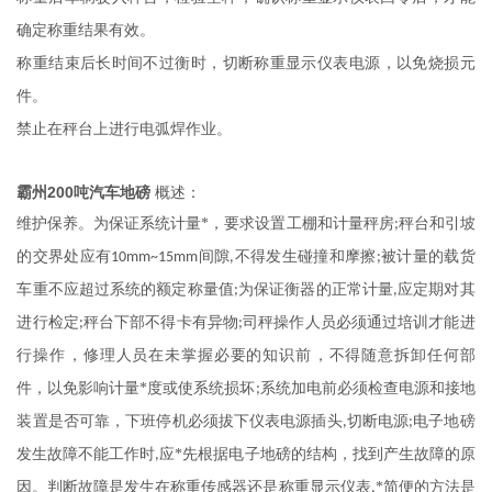
确定称重结果有效。
称重结束后长时间不过衡时，切断称重显示仪表电源，以免烧损元
件。
禁止在秤台上进行电弧焊作业。
霸州200吨汽车地磅
概述：
维护保养。为保证系统计量*，要求设置工棚和计量秤房
秤台和引坡
;
的交界处应有
间隙
不得发生碰撞和摩擦
被计量的载货
10mm~15mm
,
;
车重不应超过系统的额定称量值
为保证衡器的正常计量
应定期对其
;
,
进行检定
秤台下部不得卡有异物
司秤操作人员必须通过培训才能进
;
;
行操作，修理人员在未掌握必要的知识前，不得随意拆卸任何部
件，以免影响计量*度或使系统损坏
系统加电前必须检查电源和接地
;
装置是否可靠，下班停机必须拔下仪表电源插头
切断电源
电子
地磅
,
;
发生故障不能工作时
应*先根据电子
地磅
的结构，找到产生故障的原
,
因。判断故障是发生在称重传感器还是称重显示仪表
*简便的方法是
,