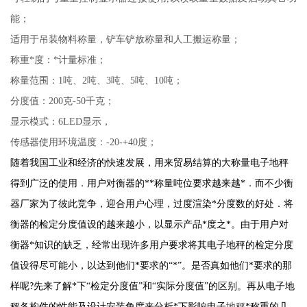
能；
适用于吊装物料称量，铲车铲放称量和人工搬运称量；
称重*度：*计量标准；
称量范围：
1吨、2吨、3吨、5吨、10吨；
分度值：
200克-50千克；
显示模式：
6LED显示，
传感器使用环境温度：
-20-+40度；
随着我国工业和经济的快速发展，用来贸易结算的大称量电子地秤
得到广泛的使用．用户对衡器的**称量吨位要求越来越*．而不少衡
器厂家为了彼此竞争，迎合用户心理，过度渲染*分度数的好处．将
衡器的检定分度值设的越来越小，以显示产品*度之*。由于用户对
衡器*知识的缺乏，经常出现许多用户要求将其电子地秤的检定分度
值设得尽可能小，以达到他们*要求的
“*”。是否真如他们*要求的那
样呢
先来了解*下“检定分度值”和“实际分度值”的区别。再从电子地
?
秤各构件的性能及设计安装角度来分析*下影响电子
地秤
*称重的几