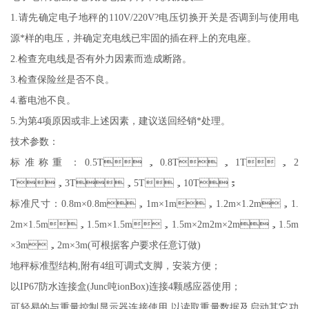
1.请先确定
电子地秤的
110V/220V?电压切换开关是否调到与使用电
源*样的电压，并确定充电线已牢固的插在秤上的充电座。
2.检查充电线是否有外力因素而造成断路。
3.检查保险丝是否不良。
4.蓄电池不良。
5.为第4项原因或非上述因素，建议送回经销*处理。
技术参数：
标准称重：
0.5T，0.8T，1T，2
T，3T，5T，10T；
标准尺寸：
0.8m×0.8m，1m×1m，1.2m×1.2m，1.
2m×1.5m，1.5m×1.5m，1.5m×2m2m×2m，1.5m
×3m，2m×3m(可根据客户要求任意订做)
地秤标准型结构
,附有4组可调式支脚，安装方便；
以
IP67防水连接盒(Junc吨ionBox)连接4颗感应器使用；
可轻易的与重量控制显示器连接使用
,以读取重量数据及启动其它功