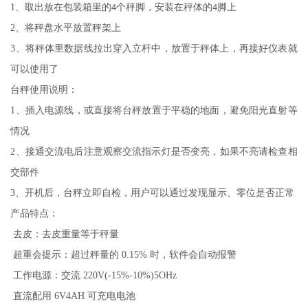
1
、取出放在包装箱里的
个秤脚，安装在秤体的
脚上
4
4
2
、将秤盘水平放置秤架上
3
、将秤体里数据线拉出穿入立杆中，放置于秤体上，再接好仪表就
可以使用了
台秤使用说明：
1
、插入电源线，或直接将台秤放置于平稳的地面，避免阳光直射等
情况
2
、接通交流电后注意观察交流指示灯是否变亮，如果不亮请检查相
交部件
3
、开机后，台秤立即自检，用户可以通过发现显示、零位是否正常
产品特点：
去皮：去皮重量等于秤量
超重会提示：超过秤量的
0.15%
时，软件会自动报警
工作电源：交流
220V(-15%-10%)5OHz
直流配用
6V4AH
可充电电池