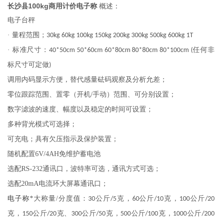
长沙县100kg商用计价电子称
概述：
电子台秤
· 量程范围；
30kg 60kg 100kg 150kg 200kg 300kg 500kg 600kg 1T
· 标准尺寸：
任何非
40*50cm 50*60cm 60*80cm 80*80cm 80*100cm (
标尺寸可定做
)
调用内码显示方便，替代感量砝码观察及分析允差；
零位跟踪范围、置零（开机
/
手动）范围、可分别设置；
数字滤波的速度、幅度以及稳定的时间可设置；
多种背光模式可选择；
可充电；具有欠压指示及保护装置；
随机配置
6V/4AH
免维护蓄电池
选配
RS-232
通讯口，波特率可选，通讯方式可选；
选配
20mA
电流环大屏幕通讯口；
电子称
*大称量
/
分度值：
公斤
克，
公斤
克，
公斤
30
/5
60
/10
100
/20
克，
公斤
克、
公斤
克，
公斤
克，
公斤
150
/20
300
/50
500
/100
1000
/200