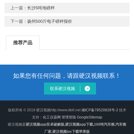
上一篇：
长沙5吨地磅秤
下一篇：
扬州500斤电子磅秤报价
推荐产品
如果您有任何问题，请跟硬汉视频联系！
联系硬汉视频
版权所有 © 2019 硬汉视频http://www.dkill.net
湘ICP备78520828号-2
技术
支持：
化工仪器网
管理登陆
GoogleSitemap
硬汉视频是
硬汉视频app安卓破解版,硬汉视频app下载,100吨汽车衡,汽车衡
厂家,硬汉视频ios下载苹果版