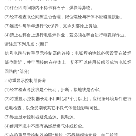
(1)秤台四周间隙内不得卡有石子，煤块等异物。
(2)经常检查限位间隙是否合理，限位螺栓与秤体不应碰撞接触。
(3)连接件每半年进行*次保养，支承头部涂上黄油。
(4)禁止在秤台上进行电弧焊作业，若必须在秤台进行电弧焊作业。
请注意下列几点：
(断开
信号电缆与称重显示控制器的连接；电弧焊的地线必须设置在被焊
部位附近，并牢固接触在秤体上；切不可以使用传感器成为电弧焊
回路的*部分
)
2.称重显示控制器保养
(1)经常检查各接线是否松动，折断，接地线是否牢。
(2)称重显示控制器长期不用时(如*个月以上)，应根据环境条件进行
通电检查，以免受潮或其它不良气体侵蚀影响可性。
(3)称重显示控制器避免热源、振动源。
(4)使用环境中不应有易燃易爆气体或粉尘。
(5)在称重显示控制器的同*相线上不得接感性负载，如门铃等。