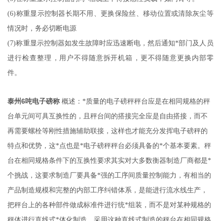
(6)称重显示控制器长期不用、更换保险丝、移动位置或清除灰尘等
情况时，务必切断电源
(7)称重显示控制器如发生故障时应迅速断电，然后通知*部门及人员
进行检查整理，用户不得随意拆开机箱，更不得随意更换内部零
件。
泰州6吨电子磅称
概述：
*质量的电子磅秤秤台应是在相同规格的秤
台单元间可具互换性的，且秤台间的搭接完全应是自由搭接，而不
再需要螺栓等刚性措施辅助联接，这样也才能充分发挥电子磅秤的
特点和优势，这*点也是*电子磅秤秤台必须具备的*个基本要素。秤
台在相同规格条件下的互换性要求其实对大多数衡器制造厂商都是*
个挑战，这要求制造厂要具备*强的工序间质量控制能力，有相当的
产品制造规模和完整的内部工序纠错体系，是能进行流水线生产，
把秤台上的各种部件做成标准件进行统*组装，而不是对某种规格的
秤体进行直线式*体化制造，采用这种直线式制造的秤台在相同规格