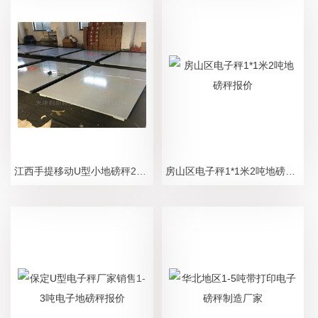
江西手提移动U型小地磅秤2吨电子磅称价格
房山区电子秤1*1米2吨地磅秤报价