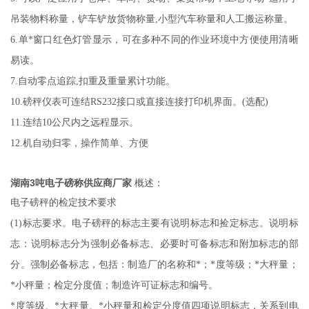
吊装物料称量，铲车铲放货物称量,小型汽车称量和人工搬运称量。
6.单*窗口红色灯管显示，可在多种不同的作业环境中方便使用清晰
易读。
7.自动零点追踪,扣重及重量累计功能。
10.
磅秤仪表可连结
RS232接口或直接连接打印机界面。(选配)
11.连结10公尺内之远程显示。
12.机自动归零，操作简单、方便
湖南3吨电子磅称供应商厂家
概述：
电子磅秤的检定技术要求
(1)
标志要求。电子磅秤的标志主要有说明标志和捡定标志。说明标
志：说明标志分为强制必备标志、必要时可备标志和附加标志的部
分。强制必备标志，包括：制造厂的名称和*；*度等级；*大秤量；
*小秤量；检定分度值；制造许可证标志和编号。
*度等级、*大秤量、*小秤量和检定分度值四项说明标志，关系到电