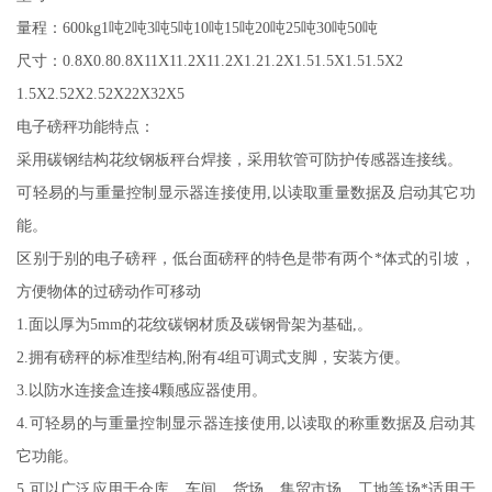
量程：
600kg1吨2吨3吨5吨10吨15吨20吨25吨30吨50吨
尺寸：
0.8X0.80.8X11X11.2X11.2X1.21.2X1.51.5X1.51.5X2
1.5X2.52X2.52X22X32X5
电子磅秤功能特点：
采用碳钢结构花纹钢板秤台焊接，采用软管可防护传感器连接线。
可轻易的与重量控制显示器连接使用
,以读取重量数据及启动其它功
能。
区别于别的电子磅秤，低台面磅秤的特色是带有两个*体式的引坡，
方便物体的过磅动作可移动
1.面以厚为5mm的花纹碳钢材质及碳钢骨架为基础,。
2.拥有
磅秤的标准型结构
,附有4组可调式支脚，安装方便。
3.以防水连接盒连接4颗感应器使用。
4.可轻易的与重量控制显示器连接使用,以读取的称重数据及启动其
它功能。
5.可以广泛应用于仓库、车间、货场、集贸市场，工地等场*适用于