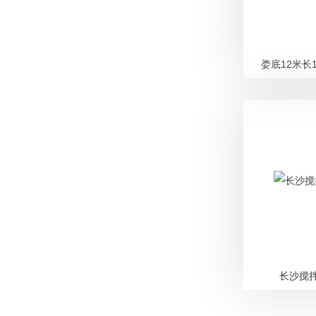
娄底12米长
长沙搅拌