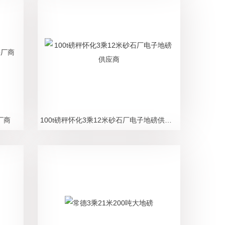
厂商
100t磅秤怀化3乘12米砂石厂电子地磅供应商