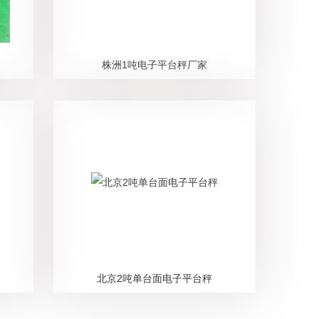
株洲1吨电子平台秤厂家
北京2吨单台面电子平台秤