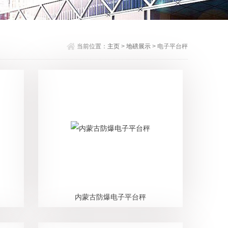
当前位置：
主页
>
地磅展示
> 电子平台秤
内蒙古防爆电子平台秤