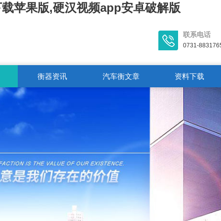
下载苹果版,硬汉视频app安卓破解版
联系电话
0731-883176
衡器资讯
汽车衡文章
资料下载