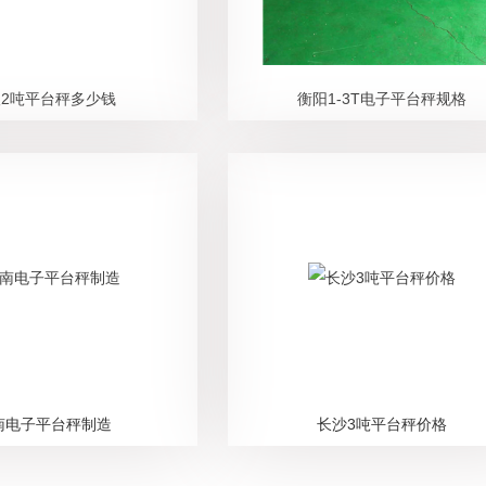
2吨平台秤多少钱
衡阳1-3T电子平台秤规格
南电子平台秤制造
长沙3吨平台秤价格