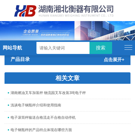
硬汉视频,硬汉视频app下载,硬汉视频ios
下载苹果版,硬汉视频app安卓破解版
网站导航
产品目录
点击展开+
相关文章
湖南燃油叉车加装秤 物流园叉车改装3吨电子秤
浅谈电子钢瓶秤介绍和使用指南
电子滚筒秤输送合格流走不合格自动停机
电子钢瓶秤的产品特点体现在哪些方面