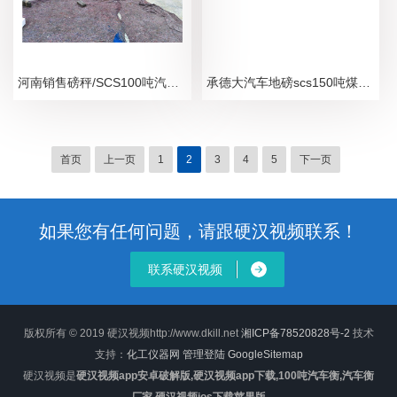
河南销售磅秤/SCS100吨汽车地磅秤单价
承德大汽车地磅scs150吨煤场电子秤销售
首页
上一页
1
2
3
4
5
下一页
如果您有任何问题，请跟硬汉视频联系！
联系硬汉视频
版权所有 © 2019 硬汉视频http://www.dkill.net
湘ICP备78520828号-2
技术
支持：
化工仪器网
管理登陆
GoogleSitemap
硬汉视频是
硬汉视频app安卓破解版,硬汉视频app下载,100吨汽车衡,汽车衡