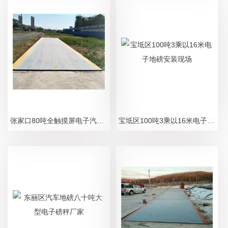
张家口80吨全触摸屏电子汽车地磅厂
宝坻区100吨3乘以16米电子地磅安装现场